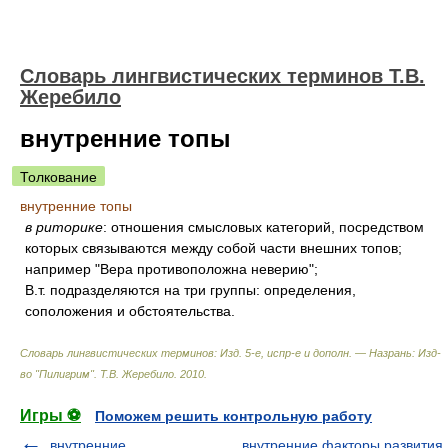
Словарь лингвистических терминов Т.В.
Жеребило
внутренние топы
Толкование
внутренние топы
в риторике
: отношения смысловых категорий, посредством
которых связываются между собой части внешних топов;
например "Вера противоположна неверию";
В.т. подразделяются на три группы: определения,
соположения и обстоятельства.
Словарь лингвистических терминов: Изд. 5-е, испр-е и дополн. — Назрань: Изд-
во "Пилигрим"
.
Т.В. Жеребило
.
2010
.
Игры ⚽
Поможем решить контрольную работу
внутренние
внутренние факторы развития