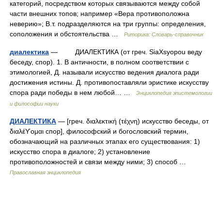
категорий, посредством которых связываются между собой
части внешних топов; например «Вера противоположна
неверию»; В.т. подразделяются на три группы: определения,
соположения и обстоятельства …
Риторика: Словарь-справочник
диалектика
— ДИАЛЕКТИКА (от греч. SiaXsyopou веду
беседу, спор). 1. В античности, в полном соответствии с
этимологией, Д. называли искусство ведения диалога ради
достижения истины. Д. противопоставляли эристике искусству
спора ради победы в нем любой… …
Энциклопедия эпистемологии
и философии науки
ДИАЛЕКТИКА
— [греч. διαλεκτική (τέχνη) искусство беседы, от
διαλέϒομαι спор], философский и богословский термин,
обозначающий на различных этапах его существования: 1)
искусство спора в диалоге; 2) установление
противоположностей и связи между ними; 3) способ …
Православная энциклопедия